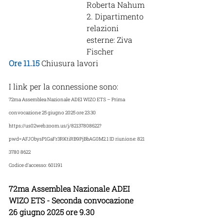
Roberta Nahum
2. Dipartimento 
relazioni 
esterne: Ziva 
Fischer
Ore 11.15
 Chiusura lavori
I link per la connessione sono:
72ma Assemblea Nazionale ADEI WIZO ETS – Prima 
convocazione 25 giugno 2025 ore 23.30 
https://us02web.zoom.us/j/82137808622?
pwd=AFJObysP1GaFr3RKtiRB9PjBbAG0M2.1 ID riunione: 821 
3780 8622
Codice d’accesso: 601191
72ma Assemblea Nazionale ADEI 
WIZO ETS - Seconda convocazione 
26 giugno 2025 ore 9.30