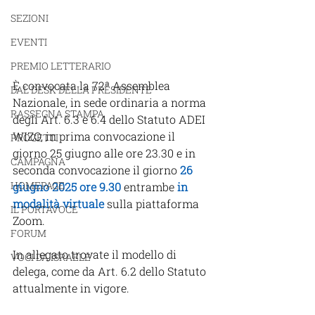
SEZIONI
EVENTI
PREMIO LETTERARIO
È convocata la 72ª Assemblea 
DAL DESK DELLA PRESIDENTE
Nazionale, in sede ordinaria a norma 
RASSEGNA STAMPA
degli Art. 6.3 e 6.4 dello Statuto ADEI 
WIZO, in prima convocazione il 
PROGETTI
giorno 25 giugno alle ore 23.30 e in 
CAMPAGNA
seconda convocazione il giorno 
26 
HOMEPAGE
giugno 2025 ore 9.30
 entrambe 
in 
modalità virtuale
 sulla piattaforma 
IL PORTAVOCE
Zoom.
FORUM
In allegato trovate il modello di 
VOCI DA ISRAELE
delega, come da Art. 6.2 dello Statuto 
attualmente in vigore.