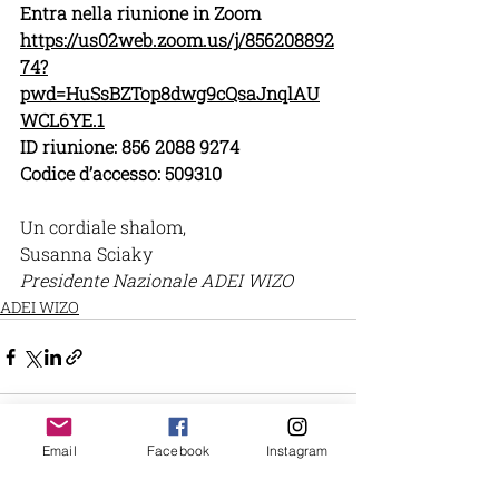
Entra nella riunione in Zoom
https://us02web.zoom.us/j/856208892
74?
pwd=HuSsBZTop8dwg9cQsaJnqlAU
WCL6YE.1
ID riunione: 856 2088 9274
Codice d’accesso: 509310
Un cordiale shalom,
Susanna Sciaky 
Presidente Nazionale ADEI WIZO
ADEI WIZO
Email
Facebook
Instagram
Post recenti
Mostra tutti