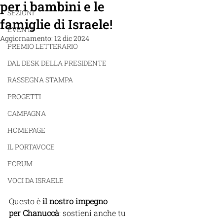
per i bambini e le
SEZIONI
famiglie di Israele!
EVENTI
Aggiornamento:
12 dic 2024
PREMIO LETTERARIO
DAL DESK DELLA PRESIDENTE
RASSEGNA STAMPA
PROGETTI
CAMPAGNA
HOMEPAGE
IL PORTAVOCE
FORUM
VOCI DA ISRAELE
Questo è 
il nostro impegno 
per
Chanuccà
: sostieni anche tu 