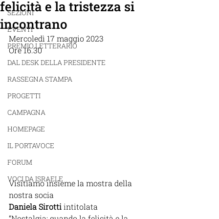
felicità e la tristezza si
SEZIONI
incontrano
EVENTI
Mercoledì 17 maggio 2023 
PREMIO LETTERARIO
Ore 16.30
DAL DESK DELLA PRESIDENTE
RASSEGNA STAMPA
PROGETTI
CAMPAGNA
HOMEPAGE
IL PORTAVOCE
FORUM
VOCI DA ISRAELE
Visitiamo insieme la mostra della 
nostra socia
Daniela Sirotti 
intitolata
“Nostalgia: quando la felicità e la 