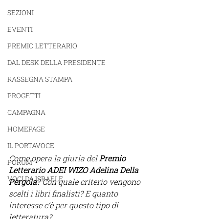
SEZIONI
EVENTI
PREMIO LETTERARIO
DAL DESK DELLA PRESIDENTE
RASSEGNA STAMPA
PROGETTI
CAMPAGNA
HOMEPAGE
IL PORTAVOCE
Come opera la giuria del 
Premio 
FORUM
Letterario ADEI WIZO Adelina Della 
VOCI DA ISRAELE
Pergola
? Con quale criterio vengono 
scelti i libri finalisti? E quanto 
interesse c’è per questo tipo di 
letteratura? 