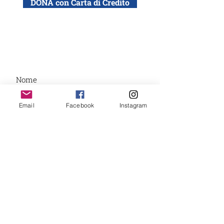
DONA con Carta di Credito
DONA con bonifico bancario a: ADEI WIZO
ETS, Via California 12, Milano
IBAN: IT50 Q010 0501 6060 0000 0140 015
Email
Facebook
Instagram
Desidero ricevere la newsletter ADEI WIZO
ADEI WIZO
ETS
Associazione Donne Ebree d'Italia
Ente del Terzo Settore, volontariato no profit