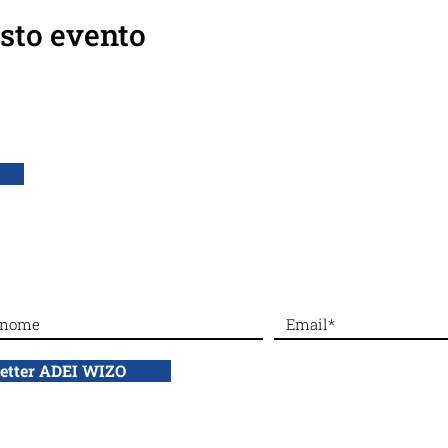
sto evento
DONA con bonifico bancario a: ADEI WIZO ETS,
IBAN: IT50 Q010 0501 6060 00
letter ADEI WIZO