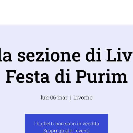
IZO
COSA FACCIAMO
CONTATTI
SOSTIEN
a sezione di Li
Festa di Purim
lun 06 mar
  |  
Livorno
I biglietti non sono in vendita
Scopri gli altri eventi