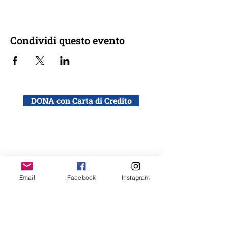
Condividi questo evento
DONA con Carta di Credito
DONA con bonifico bancario a: ADEI WIZO
ETS, Via California 12, Milano
IBAN: IT50 Q010 0501 6060 0000 0140 015
Email
Facebook
Instagram