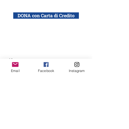
DONA con Carta di Credito
DONA con bonifico bancario a: ADEI WIZO
ETS, Via California 12, Milano
IBAN: IT50 Q010 0501 6060 0000 0140 015
Email
Facebook
Instagram
Desidero ricevere la newsletter ADEI WIZO
ADEI WIZO
ETS