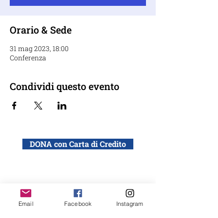
Orario & Sede
31 mag 2023, 18:00
Conferenza
Condividi questo evento
DONA con Carta di Credito
DONA con bonifico bancario a: ADEI WIZO
ETS, Via California 12, Milano
IBAN: IT50 Q010 0501 6060 0000 0140 015
Email
Facebook
Instagram