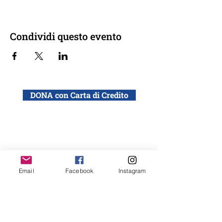
Condividi questo evento
DONA con Carta di Credito
DONA con bonifico bancario a: ADEI WIZO
ETS, Via California 12, Milano
IBAN: IT50 Q010 0501 6060 0000 0140 015
Email
Facebook
Instagram