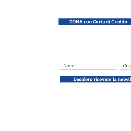
DONA con Carta di Credito
Desidero ricevere la news
ADEI WIZO
ETS
Associazione Donne Ebree d'Italia
Ente del Terzo Settore, volontariato no 