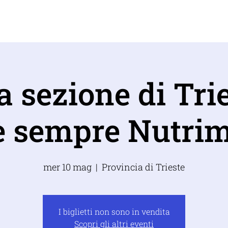
IZO
COSA FACCIAMO
CONTATTI
SOSTIEN
a sezione di Tries
è sempre Nutri
mer 10 mag
  |  
Provincia di Trieste
I biglietti non sono in vendita
Scopri gli altri eventi