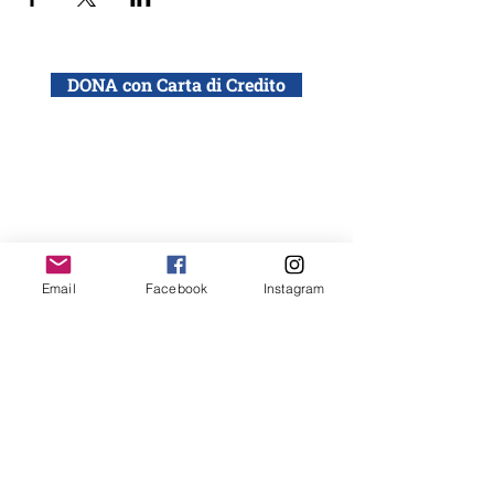
DONA con Carta di Credito
DONA con bonifico bancario a: ADEI WIZO
ETS, Via California 12, Milano
IBAN: IT50 Q010 0501 6060 0000 0140 015
Email
Facebook
Instagram
Desidero ricevere la newsletter ADEI WIZO