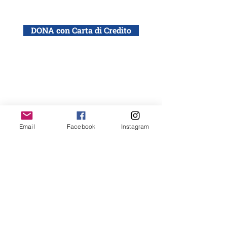
DONA con Carta di Credito
DONA con bonifico bancario a: ADEI WIZO
ETS, Via California 12, Milano
IBAN: IT50 Q010 0501 6060 0000 0140 015
Email
Facebook
Instagram
Desidero ricevere la newsletter ADEI WIZO
ADEI WIZO
ETS