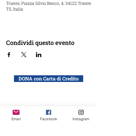
Trieste, Piazza Silvio Benco, 4, 34122 Trieste
TS, Italia
Condividi questo evento
DONA con Carta di Credito
DONA con bonifico bancario a: ADEI WIZO
ETS, Via California 12, Milano
IBAN: IT50 Q010 0501 6060 0000 0140 015
Email
Facebook
Instagram