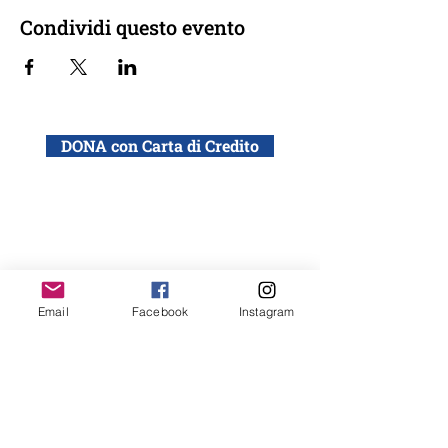
Condividi questo evento
DONA con Carta di Credito
DONA con bonifico bancario a: ADEI WIZO
ETS, Via California 12, Milano
IBAN: IT50 Q010 0501 6060 0000 0140 015
Email
Facebook
Instagram
Desidero ricevere la newsletter ADEI WIZO