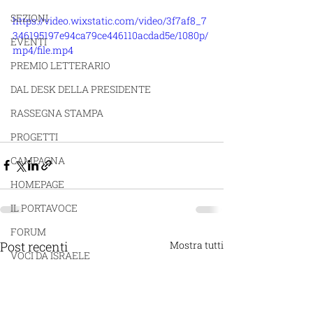
SEZIONI
https://video.wixstatic.com/video/3f7af8_7
346195197e94ca79ce446110acdad5e/1080p/
EVENTI
mp4/file.mp4
PREMIO LETTERARIO
DAL DESK DELLA PRESIDENTE
RASSEGNA STAMPA
PROGETTI
CAMPAGNA
HOMEPAGE
IL PORTAVOCE
FORUM
Post recenti
Mostra tutti
VOCI DA ISRAELE