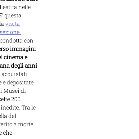
allestita nelle 
E’ questa 
la 
visita 
 sezione 
 condotta con 
erso immagini 
l cinema e 
diana degli anni 
 acquistati 
 e depositate 
i Musei di 
celte 200 
inedite. Tra le 
la del 
erito a morte 
e che 