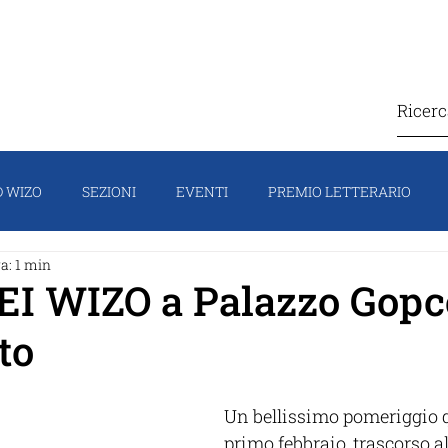
IZO
COSA FACCIAMO
CONTATTI
SOSTIEN
 WIZO
SEZIONI
EVENTI
PREMIO LETTERARIO
a: 1 min
TI
CAMPAGNA
HOMEPAGE
IL PORTAVOCE
FO
EI WIZO a Palazzo Gopc
to
Un bellissimo pomeriggio q
primo febbraio, trascorso al