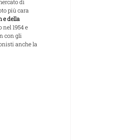
mercato di 
to più cara 
e della 
o nel 1954 e 
n con gli 
onisti anche la 