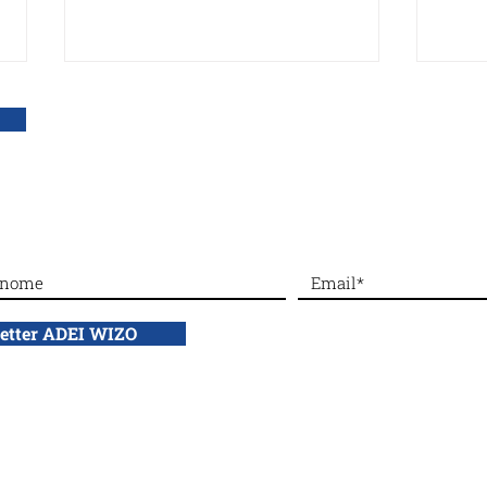
DONA con bonifico bancario a: ADEI WIZO ETS,
IBAN: IT50 Q010 0501 6060 00
Da Ginevra al mondo si alza
#Dal
la voce sul silenzio
gior
Giar
letter ADEI WIZO