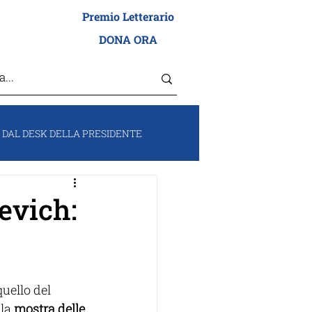
Premio Letterario
I ADEI WIZO
DONA ORA
DAL DESK DELLA PRESIDENTE
RUM
VOCI DA ISRAELE
evich:
uello del 
la 
mostra delle 