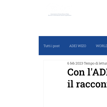
ADEI W
Tutti i post
ADEI WIZO
WORLD
6 feb 2023
Tempo di lettur
RASSEGNA STAMPA
PROGET
Con l'AD
il raccon