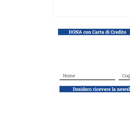
DONA con Carta di Credito
Buon compleanno a Rosa
Ginossar
Desidero ricevere la news
ADEI WIZO
ETS
Associazione Donne Ebree d'Italia