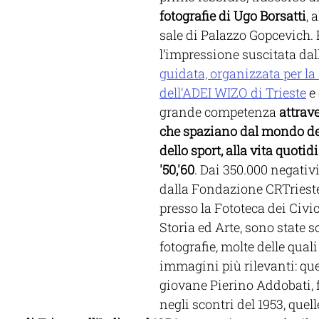
fotografie di Ugo Borsatti
, 
sale di Palazzo Gopcevich. 
l’impressione suscitata dal
guidata, organizzata per la
dell’ADEI WIZO di Trieste
 e
grande competenza 
attrav
che spaziano dal mondo de
dello sport, alla vita quoti
'50,'60
. Dai 350.000 negativi
dalla Fondazione CRTrieste
presso la Fototeca dei Civic
Storia ed Arte, sono state s
fotografie, molte delle quali 
immagini più rilevanti: quel
giovane Pierino Addobati, f
negli scontri del 1953, quell