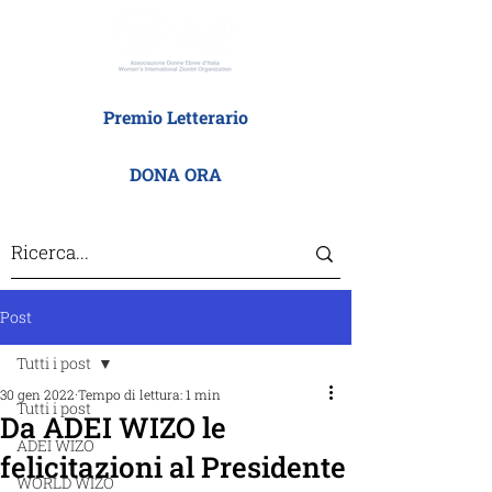
Premio Letterario
DONA ORA
Post
Tutti i post
30 gen 2022
Tempo di lettura: 1 min
Tutti i post
Da ADEI WIZO le
ADEI WIZO
felicitazioni al Presidente
WORLD WIZO