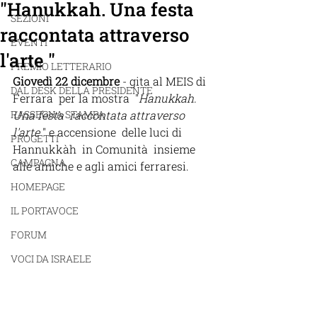
"Hanukkah. Una festa
SEZIONI
raccontata attraverso
EVENTI
l'arte "
PREMIO LETTERARIO
Giovedì 22 dicembre 
- gita al MEIS di 
DAL DESK DELLA PRESIDENTE
Ferrara  per la mostra  "
Hanukkah. 
RASSEGNA STAMPA
Una festa  raccontata attraverso 
l'arte 
" e accensione  delle luci di 
PROGETTI
Hannukkàh  in Comunità  insieme 
CAMPAGNA
alle amiche e agli amici ferraresi.
HOMEPAGE
IL PORTAVOCE
FORUM
VOCI DA ISRAELE