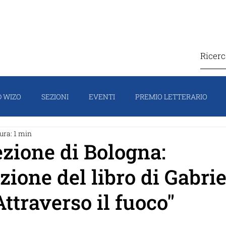
IZO
COSA FACCIAMO
CONTATTI
SOSTIEN
 WIZO
SEZIONI
EVENTI
PREMIO LETTERARIO
ura: 1 min
TI
CAMPAGNA
HOMEPAGE
IL PORTAVOCE
FO
ezione di Bologna:
zione del libro di Gabrie
ttraverso il fuoco"