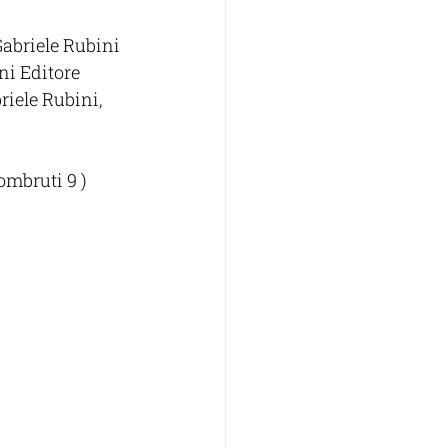
Gabriele Rubini 
ni Editore 
iele Rubini,  
ombruti 9 )