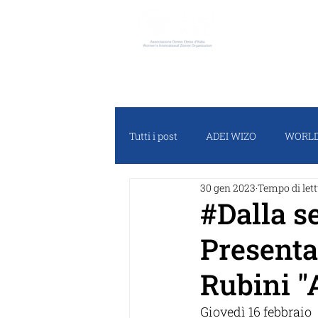
ADEI W
Tutti i post
ADEI WIZO
WORLD
30 gen 2023
Tempo di lett
RASSEGNA STAMPA
PROGET
#Dalla s
Presenta
Rubini "A
Giovedì 16 febbraio