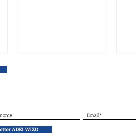
DONA con bonifico bancario a: ADEI WIZO ETS,
IBAN: IT50 Q010 0501 6060 00
#Dalla sezione di Venezia:
La X
Bazar primaverile
Prem
emoz
letter ADEI WIZO
test