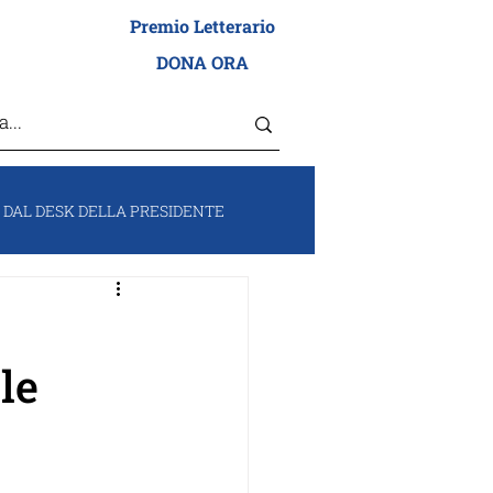
Premio Letterario
I ADEI WIZO
DONA ORA
DAL DESK DELLA PRESIDENTE
RUM
VOCI DA ISRAELE
le