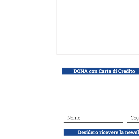
DONA con Carta di Credito
#Dalla sezione di Roma: La
giornata dei Giusti al
Giardino
Desidero ricevere la news