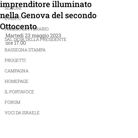
imprenditore illuminato
SEZIONI
nella Genova del secondo
EVENTI
Ottocento
PREMIO LETTERARIO
Martedì 23 maggio 2023
DAL DESK DELLA PRESIDENTE
ore 17.00
RASSEGNA STAMPA
PROGETTI
CAMPAGNA
HOMEPAGE
IL PORTAVOCE
FORUM
VOCI DA ISRAELE