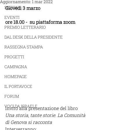
Aggiornamento:
1 mar 2022
SEZIONI
Giovedì 3 marzo
EVENTI
ore 18.00 -  su piattaforma zoom
PREMIO LETTERARIO
DAL DESK DELLA PRESIDENTE
RASSEGNA STAMPA
PROGETTI
CAMPAGNA
HOMEPAGE
IL PORTAVOCE
FORUM
VOCI DA ISRAELE
Invito alla presentazione del libro
Una storia, tante storie. La Comunità 
di Genova si racconta
Interverranno: