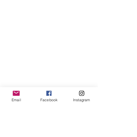
Email
Facebook
Instagram
DONA con Carta di Credito
DONA con bonifico bancario a: ADEI WIZO
ETS, Via California 12, Milano
IBAN: IT50 Q010 0501 6060 0000 0140 015