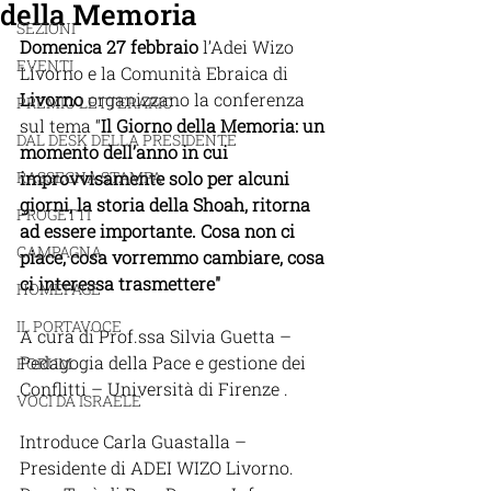
della Memoria
SEZIONI
Domenica 27 febbraio
 l’Adei Wizo 
EVENTI
Livorno e la Comunità Ebraica di 
Livorno
 organizzano la conferenza 
PREMIO LETTERARIO
sul tema “
Il Giorno della Memoria: un 
DAL DESK DELLA PRESIDENTE
momento dell’anno in cui 
RASSEGNA STAMPA
improvvisamente solo per alcuni 
giorni, la storia della Shoah, ritorna 
PROGETTI
ad essere importante. Cosa non ci 
CAMPAGNA
piace, cosa vorremmo cambiare, cosa 
ci interessa trasmettere" 
HOMEPAGE
IL PORTAVOCE
A cura di Prof.ssa Silvia Guetta – 
Pedagogia della Pace e gestione dei 
FORUM
Conflitti – Università di Firenze .
VOCI DA ISRAELE
Introduce Carla Guastalla – 
Presidente di ADEI WIZO Livorno.  