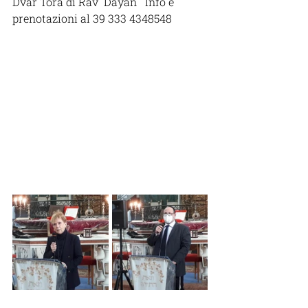
Dvar Torà di Rav  Dayan   Info e 
prenotazioni al 39 333 4348548