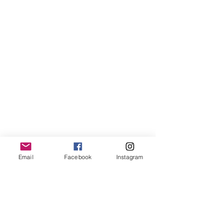
Email
Facebook
Instagram
DONA con Carta di Credito
DONA con bonifico bancario a: ADEI WIZO
ETS, Via California 12, Milano
IBAN: IT50 Q010 0501 6060 0000 0140 015