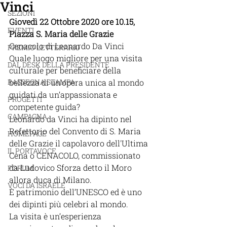
Vinci
SEZIONI
Giovedì 22 Ottobre 2020 ore 10.15, 
EVENTI
Piazza S. Maria delle Grazie
Cenacolo di Leonardo Da Vinci
PREMIO LETTERARIO
Quale luogo migliore per una visita 
DAL DESK DELLA PRESIDENTE
culturale per beneficiare della 
RASSEGNA STAMPA
bellezza di un’opera unica al mondo 
guidati da un’appassionata e 
PROGETTI
competente guida?
CAMPAGNA
Leonardo da Vinci ha dipinto nel 
Refettorio del Convento di S. Maria 
HOMEPAGE
delle Grazie il capolavoro dell'Ultima 
IL PORTAVOCE
Cena o CENACOLO, commissionato 
da Ludovico Sforza detto il Moro 
FORUM
allora duca di Milano.
VOCI DA ISRAELE
È patrimonio dell’UNESCO ed è uno 
dei dipinti più celebri al mondo.
La visita è un’esperienza 