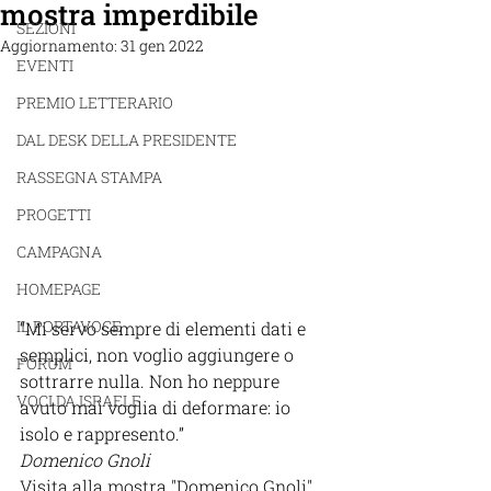
mostra imperdibile
SEZIONI
Aggiornamento:
31 gen 2022
EVENTI
PREMIO LETTERARIO
DAL DESK DELLA PRESIDENTE
RASSEGNA STAMPA
PROGETTI
CAMPAGNA
HOMEPAGE
IL PORTAVOCE
“Mi servo sempre di elementi dati e 
semplici, non voglio aggiungere o 
FORUM
sottrarre nulla. Non ho neppure 
VOCI DA ISRAELE
avuto mai voglia di deformare: io 
isolo e rappresento.”
Domenico Gnoli
Visita alla mostra "Domenico Gnoli"  