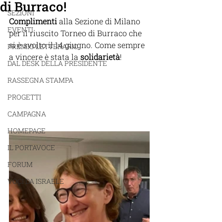
di Burraco!
SEZIONI
Complimenti
 alla Sezione di Milano 
EVENTI
per il riuscito Torneo di Burraco che 
si è svolto il 14 giugno. Come sempre 
PREMIO LETTERARIO
a vincere è stata la
 solidarietà
!
DAL DESK DELLA PRESIDENTE
RASSEGNA STAMPA
PROGETTI
CAMPAGNA
HOMEPAGE
IL PORTAVOCE
FORUM
VOCI DA ISRAELE