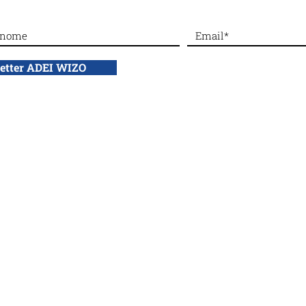
#Dalla sezione di Venezia:
La X
Bazar primaverile
Prem
emoz
letter ADEI WIZO
test
profit