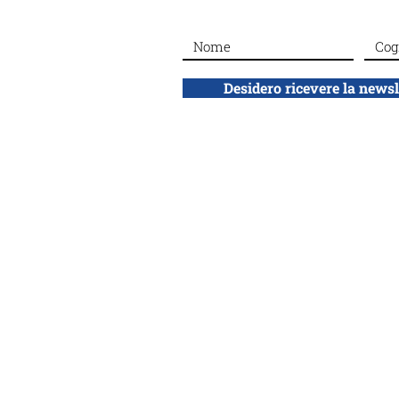
#Dalla sezione di Roma: La
giornata dei Giusti al
Giardino
Desidero ricevere la news
ADEI WIZO
ETS
Associazione Donne Ebree d'Italia
Ente del Terzo Settore, volontariato no 
Via California 12
20144 Milano
adeiwizo@adeiwizo.org