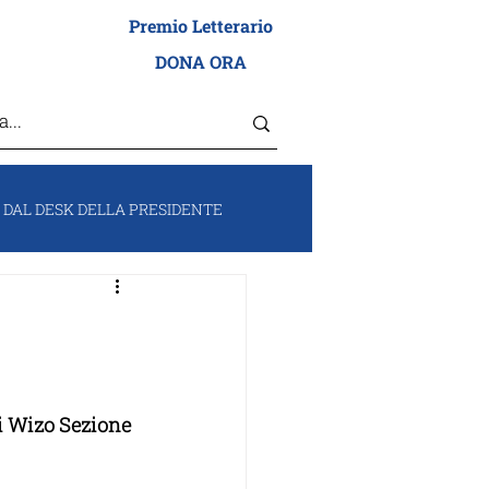
Premio Letterario
I ADEI WIZO
DONA ORA
DAL DESK DELLA PRESIDENTE
RUM
VOCI DA ISRAELE
i Wizo Sezione 