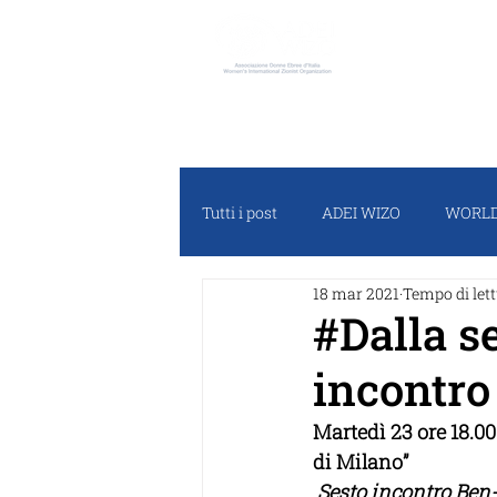
ADEI W
Tutti i post
ADEI WIZO
WORLD
18 mar 2021
Tempo di lett
RASSEGNA STAMPA
PROGET
#Dalla s
incontro
Martedì 23 ore 18.0
di Milano”
 Sesto incontro Be