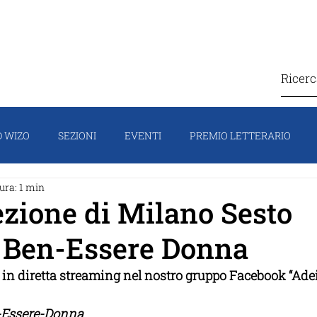
IZO
COSA FACCIAMO
CONTATTI
SOSTIEN
 WIZO
SEZIONI
EVENTI
PREMIO LETTERARIO
ura: 1 min
TI
CAMPAGNA
HOMEPAGE
IL PORTAVOCE
FO
ezione di Milano Sesto
 Ben-Essere Donna
0 in diretta streaming nel nostro gruppo Facebook “Ade
n-Essere-Donna