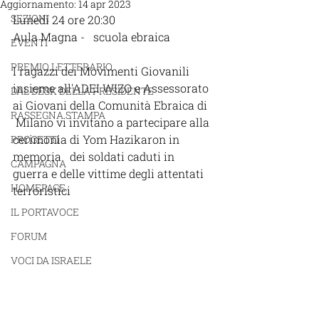
Aggiornamento:
14 apr 2023
SEZIONI
Lunedì 24 ore 20:30 
Aula Magna -   scuola ebraica 
EVENTI
PREMIO LETTERARIO
I ragazzi dei Movimenti Giovanili   
insieme all'ADEI WIZO e Assessorato 
DAL DESK DELLA PRESIDENTE
ai Giovani della Comunità Ebraica di  
RASSEGNA STAMPA
 Milano vi invitano a partecipare alla 
cerimonia di Yom Hazikaron in 
PROGETTI
memoria   dei soldati caduti in 
CAMPAGNA
guerra e delle vittime degli attentati 
HOMEPAGE
terroristici 
IL PORTAVOCE
FORUM
VOCI DA ISRAELE