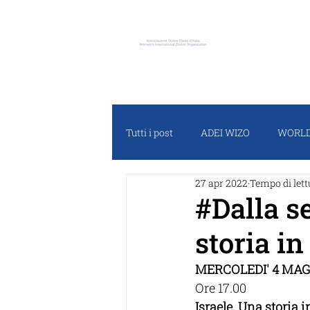
ADEI W
Tutti i post
ADEI WIZO
WORLD
27 apr 2022
Tempo di lett
RASSEGNA STAMPA
PROGET
#Dalla s
storia in
MERCOLEDI' 4 MAG
Ore 17.00
Israele. Una storia i