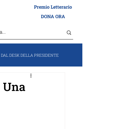
Premio Letterario
I ADEI WIZO
DONA ORA
DAL DESK DELLA PRESIDENTE
RUM
VOCI DA ISRAELE
. Una