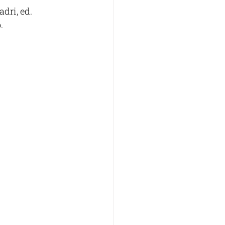
dri, ed. 
.