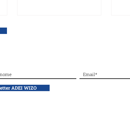
DONA con bonifico bancario a: ADEI WIZO ETS,
IBAN: IT50 Q010 0501 6060 00
#Dalla sezione di Venezia:
La X
Bazar primaverile
Prem
emoz
letter ADEI WIZO
test