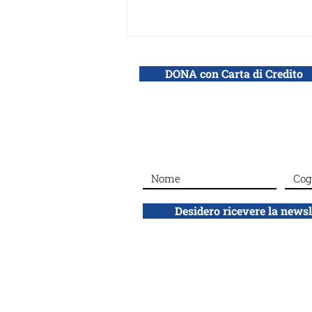
DONA con Carta di Credito
#Dalla sezione di Roma: La
giornata dei Giusti al
Giardino
Desidero ricevere la news
ADEI WIZO
ETS
Associazione Donne Ebree d'Italia