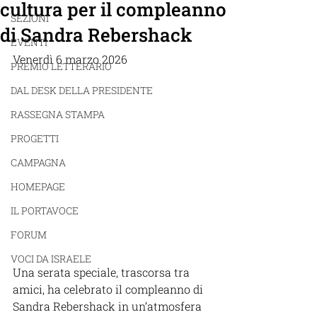
cultura per il compleanno
SEZIONI
di Sandra Rebershack
EVENTI
Venerdì 6 marzo 2026
PREMIO LETTERARIO
DAL DESK DELLA PRESIDENTE
RASSEGNA STAMPA
PROGETTI
CAMPAGNA
HOMEPAGE
IL PORTAVOCE
FORUM
VOCI DA ISRAELE
Una serata speciale, trascorsa tra 
amici, ha celebrato il compleanno di 
Sandra Rebershack in un’atmosfera 