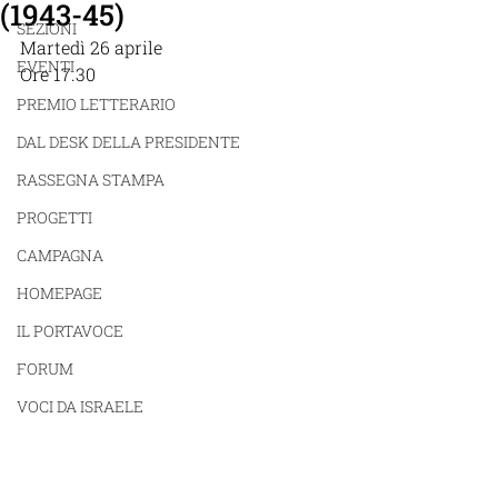
(1943-45)
SEZIONI
Martedì 26 aprile 
EVENTI
Ore 17.30
PREMIO LETTERARIO
DAL DESK DELLA PRESIDENTE
RASSEGNA STAMPA
PROGETTI
CAMPAGNA
HOMEPAGE
IL PORTAVOCE
FORUM
VOCI DA ISRAELE