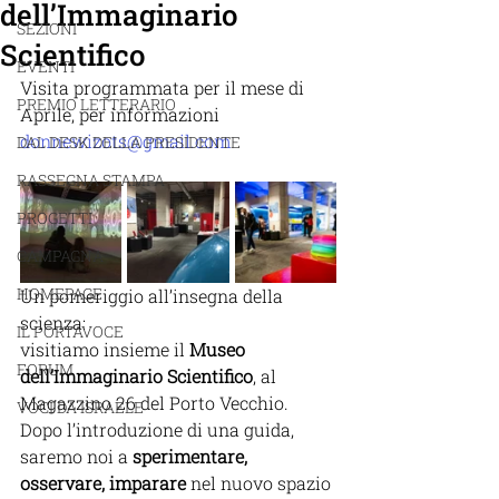
dell’Immaginario
SEZIONI
Scientifico
EVENTI
Visita programmata per il mese di 
PREMIO LETTERARIO
Aprile, per informazioni 
donnewizots@gmail.com
DAL DESK DELLA PRESIDENTE
RASSEGNA STAMPA
PROGETTI
CAMPAGNA
HOMEPAGE
Un pomeriggio all’insegna della 
scienza:
IL PORTAVOCE
visitiamo insieme il 
Museo 
FORUM
dell’Immaginario Scientifico
, al 
Magazzino 26 del Porto Vecchio. 
VOCI DA ISRAELE
Dopo l’introduzione di una guida, 
saremo noi a 
sperimentare, 
osservare, imparare
 nel nuovo spazio 