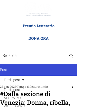
Premio Letterario
DONA ORA
Post
Tutti i post
23 gen 2023
Tempo di lettura: 1 min
Tutti i post
#Dalla sezione di
ADEI WIZO
Venezia: Donna, ribella,
WORLD WIZO