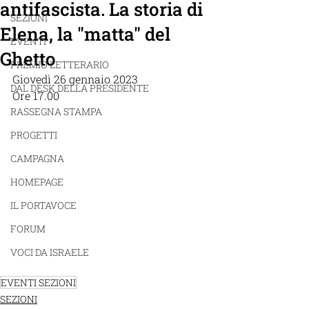
antifascista. La storia di
SEZIONI
Elena, la "matta" del
EVENTI
Ghetto
PREMIO LETTERARIO
Giovedì 26 gennaio 2023
DAL DESK DELLA PRESIDENTE
Ore 17.00 
RASSEGNA STAMPA
PROGETTI
CAMPAGNA
HOMEPAGE
IL PORTAVOCE
FORUM
VOCI DA ISRAELE
EVENTI SEZIONI
SEZIONI