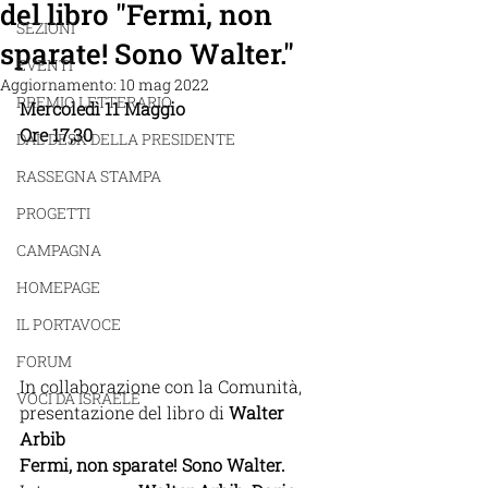
del libro "Fermi, non
SEZIONI
sparate! Sono Walter."
EVENTI
Aggiornamento:
10 mag 2022
PREMIO LETTERARIO
Mercoledì 11 Maggio
Ore 17,30
DAL DESK DELLA PRESIDENTE
RASSEGNA STAMPA
PROGETTI
CAMPAGNA
HOMEPAGE
IL PORTAVOCE
FORUM
In collaborazione con la Comunità, 
VOCI DA ISRAELE
presentazione del libro di 
Walter 
Arbib
Fermi, non sparate! Sono Walter. 