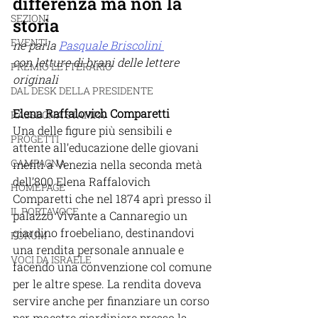
differenza ma non la 
SEZIONI
storia
EVENTI
ne parla 
Pasquale Briscolini 
con letture di brani delle lettere 
PREMIO LETTERARIO
originali
DAL DESK DELLA PRESIDENTE
Elena Raffalovich Comparetti
RASSEGNA STAMPA
Una delle figure più sensibili e 
PROGETTI
attente all’educazione delle giovani 
CAMPAGNA
menti a Venezia nella seconda metà 
dell’800 Elena Raffalovich 
HOMEPAGE
Comparetti che nel 1874 aprì presso il 
IL PORTAVOCE
palazzo Vivante a Cannaregio un 
giardino froebeliano, destinandovi 
FORUM
una rendita personale annuale e 
VOCI DA ISRAELE
facendo una convenzione col comune 
per le altre spese. La rendita doveva 
servire anche per finanziare un corso 
per maestre giardiniere presso la 