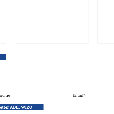
DONA con bonifico bancario a: ADEI WIZO ETS,
IBAN: IT50 Q010 0501 6060 00
NON 
Silenced No More: rompere
il silenzio sulle violenze del
7 ottobre
letter ADEI WIZO