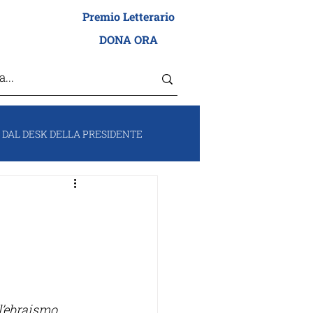
Premio Letterario
I ADEI WIZO
DONA ORA
DAL DESK DELLA PRESIDENTE
RUM
VOCI DA ISRAELE
l’ebraismo 