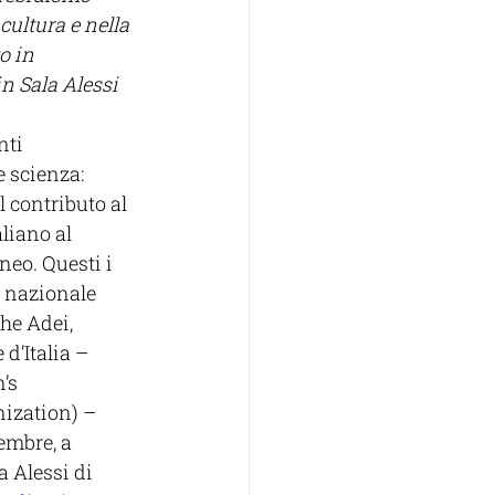
cultura e nella 
o in 
n Sala Alessi
nti 
e scienza: 
 contributo al 
liano al 
eo. Questi i 
 nazionale 
che Adei, 
d’Italia – 
’s 
ization) – 
embre, a 
a Alessi di 