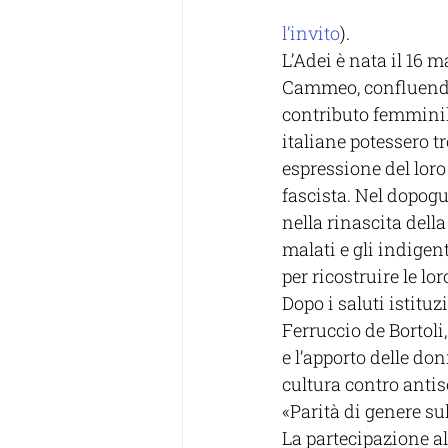
l’invito
).
L’Adei è nata il 16 m
Cammeo, confluendo p
contributo femminil
italiane potessero t
espressione del loro
fascista. Nel dopog
nella rinascita della
malati e gli indigent
per ricostruire le lo
Dopo i saluti istituz
Ferruccio de Bortoli
e l’apporto delle don
cultura contro antis
«Parità di genere sul
La partecipazione al