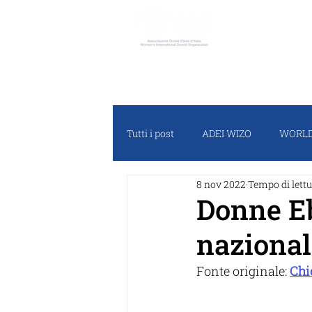
ADEI W
Tutti i post
ADEI WIZO
WORLD
8 nov 2022
Tempo di lettu
RASSEGNA STAMPA
PROGET
Donne Eb
nazional
Fonte originale: 
Chi