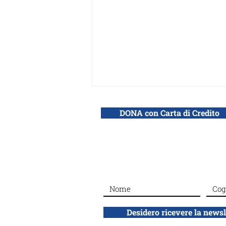
DONA con Carta di Credito
Silenced No More, il
webinar di Adei Wizo: «Di
fronte allo stupro il silenzio
Desidero ricevere la news
è complicità»