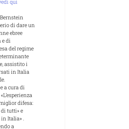
vedi qui 
 Bernstein 
erio di dare un 
nne ebree 
 e di 
esa del regime 
determinante 
, assistito i 
ati in Italia 
le.
e a cura di 
 «L’esperienza 
miglior difesa: 
i tutti» e 
n Italia» .
endo a 