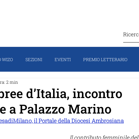
IZO
COSA FACCIAMO
CONTATTI
SOSTIEN
 WIZO
SEZIONI
EVENTI
PREMIO LETTERARIO
ra: 2 min
TI
CAMPAGNA
HOMEPAGE
IL PORTAVOCE
FO
ree d’Italia, incontro
e a Palazzo Marino
esadiMilano, il Portale della Diocesi Ambrosiana
Il contributo femminile del