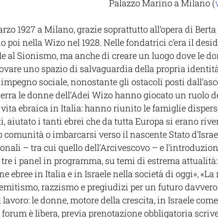
Palazzo Marino a Milano (
arzo 1927 a Milano, grazie soprattutto all’opera di Berta
oi nella Wizo nel 1928. Nelle fondatrici c’era il desid
e al Sionismo, ma anche di creare un luogo dove le do
rovare uno spazio di salvaguardia della propria identità
 impegno sociale, nonostante gli ostacoli posti dall’asc
uerra le donne dell’Adei Wizo hanno giocato un ruolo 
 vita ebraica in Italia: hanno riunito le famiglie disperse
i, aiutato i tanti ebrei che da tutta Europa si erano rivers
ro comunità o imbarcarsi verso il nascente Stato d’Israe
ionali – tra cui quello dell’Arcivescovo – e l’introduzion
, tre i panel in programma, su temi di estrema attualità:
ne ebree in Italia e in Israele nella società di oggi», «La 
emitismo, razzismo e pregiudizi per un futuro davvero d
 lavoro: le donne, motore della crescita, in Israele come i
 forum è libera, previa prenotazione obbligatoria scriv