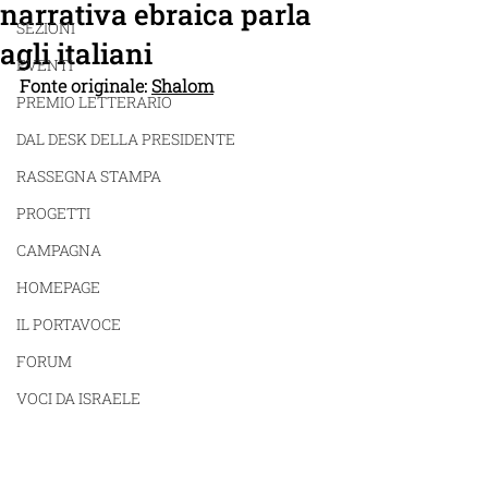
narrativa ebraica parla
SEZIONI
agli italiani
EVENTI
Fonte originale: 
Shalom
PREMIO LETTERARIO
DAL DESK DELLA PRESIDENTE
RASSEGNA STAMPA
PROGETTI
CAMPAGNA
HOMEPAGE
IL PORTAVOCE
FORUM
VOCI DA ISRAELE