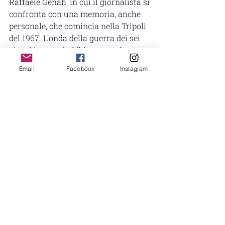
Raffaele Genah, in cui il giornalista si 
confronta con una memoria, anche 
personale, che comincia nella Tripoli 
del 1967. L’onda della guerra dei sei 
giorni investe la Libia portando 
pogrom, detenzioni arbitrare, e una 
Email
Facebook
Instagram
diaspora di 800.000 persone negli 
anni successivi. Genah spiega che 
quella memoria, come del resto 
anche quella del campo fascista di 
Giado in Libia (in cui sono stati 
sterminata 562 ebrei italiani), è 
qualcosa con cui dobbiamo ancora 
fare i conti.  “Sono stati fatti alcuni 
tentativi, ma non hanno dato il 
risultato sperato, le comunità che si 
sono disperse hanno provato a far 
passare il ricordo degli avvenimenti 
ma purtroppo la storia ha dei tempi 