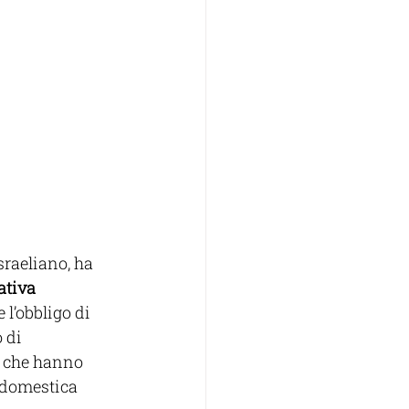
sraeliano, ha 
ativa 
e l’obbligo di 
 di 
i che hanno 
 domestica 