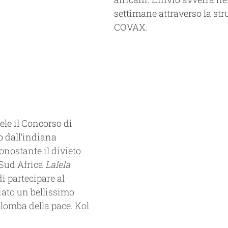
settimane attraverso la stru
COVAX.
ele il Concorso di 
to dall’indiana 
ostante il divieto 
Sud Africa 
Lalela 
i partecipare al 
iato un bellissimo 
olomba della pace. Kol 