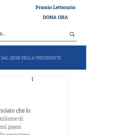
Premio Letterario
I ADEI WIZO
DONA ORA
DAL DESK DELLA PRESIDENTE
RUM
VOCI DA ISRAELE
nciato che lo 
milione di 
rsi paesi 
lle prossime 