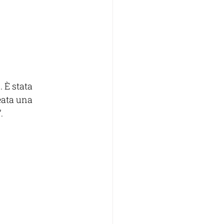
. È stata 
eata una 
. 