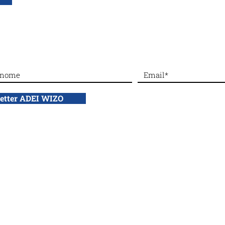
DONA con bonifico bancario a: ADEI WIZO ETS,
IBAN: IT50 Q010 0501 6060 00
Da Ginevra al mondo si alza
#Dal
la voce sul silenzio
gior
Giar
letter ADEI WIZO
profit