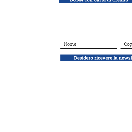
Buon compleanno a Rosa
Ginossar
Desidero ricevere la news
ADEI WIZO
ETS
Associazione Donne Ebree d'Italia
Ente del Terzo Settore, volontariato no 
Via California 12
20144 Milano