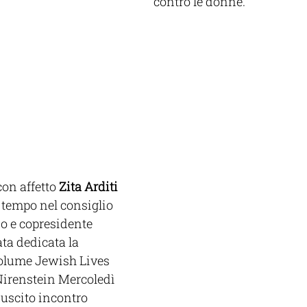
contro le donne. 
on affetto 
Zita Arditi 
tempo nel consiglio 
 e copresidente 
ata dedicata la 
olume Jewish Lives 
irenstein Mercoledì 
iuscito incontro 