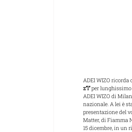
ADEI WIZO ricorda c
z”l” 
per lunghissimo 
ADEI WIZO di Milano
nazionale. A lei è st
presentazione del v
Matter, di Fiamma N
15 dicembre, in un r