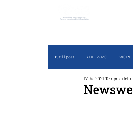
ADEI W
Tutti i post
ADEI WIZO
WORLD
17 dic 2021
Tempo di lettu
RASSEGNA STAMPA
PROGET
Newswee