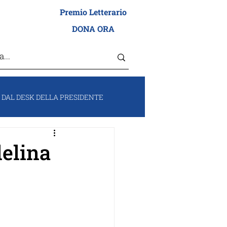
Premio Letterario
I ADEI WIZO
DONA ORA
DAL DESK DELLA PRESIDENTE
RUM
VOCI DA ISRAELE
elina