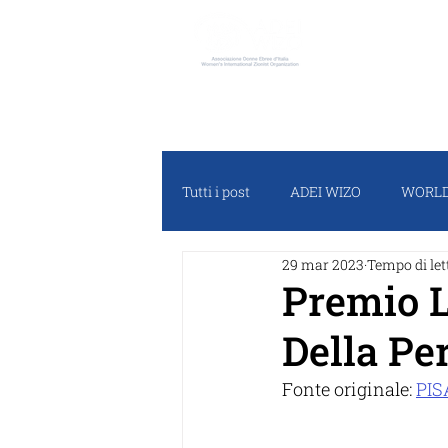
ADEI W
Tutti i post
ADEI WIZO
WORLD
29 mar 2023
Tempo di let
RASSEGNA STAMPA
PROGET
Premio L
Della Pe
Fonte originale: 
PIS