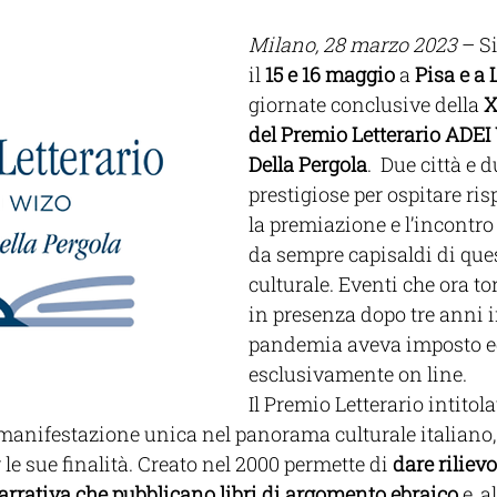
Milano, 28 marzo 2023
 – S
il 
15 e 16 maggio
 a 
Pisa e a
giornate conclusive della 
X
del Premio Letterario ADEI
Della Pergola
.  Due città e 
prestigiose per ospitare ri
la premiazione e l’incontro 
da sempre capisaldi di ques
culturale. Eventi che ora to
in presenza dopo tre anni in
pandemia aveva imposto e
esclusivamente on line.
Il Premio Letterario intitol
manifestazione unica nel panorama culturale italiano, 
le sue finalità. Creato nel 2000 permette di 
dare rilievo
rrativa che pubblicano libri di argomento ebraico
 e, a