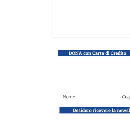
DONA con Carta di Credito
Silenced No More, il
webinar di Adei Wizo: «Di
fronte allo stupro il silenzio
Desidero ricevere la news
è complicità»