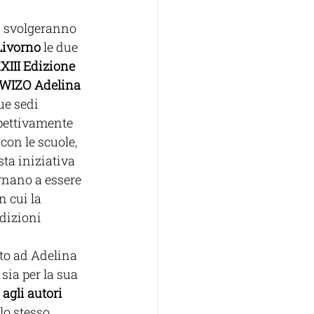
i svolgeranno 
 Livorno
 le due 
XIII Edizione 
 WIZO Adelina 
due sedi 
spettivamente 
con le scuole, 
ta iniziativa 
rnano a essere 
 cui la 
dizioni 
ato ad Adelina 
sia per la sua 
 agli autori 
llo stesso 