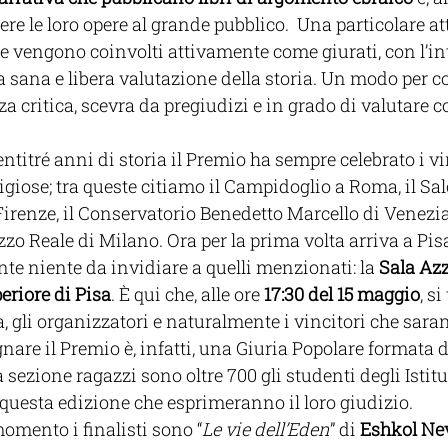
ere le loro opere al grande pubblico.  Una particolare at
che vengono coinvolti attivamente come giurati, con l’in
a sana e libera valutazione della storia. Un modo per co
a critica, scevra da pregiudizi e in grado di valutare 
ntitré anni di storia il Premio ha sempre celebrato i vin
iose; tra queste citiamo il Campidoglio a Roma, il Sal
irenze, il Conservatorio Benedetto Marcello di Venezia, 
zo Reale di Milano. Ora per la prima volta arriva a Pis
e niente da invidiare a quelli menzionati: la 
Sala Azz
riore di Pisa
. È qui che, alle ore 
17:30 del 15 maggio
, s
à, gli organizzatori e naturalmente i vincitori che saran
nare il Premio è, infatti, una Giuria Popolare formata d
la sezione ragazzi sono oltre 700 gli studenti degli Istitu
n questa edizione che esprimeranno il loro giudizio.
omento i finalisti sono “
Le vie dell’Eden
” di 
Eshkol Ne