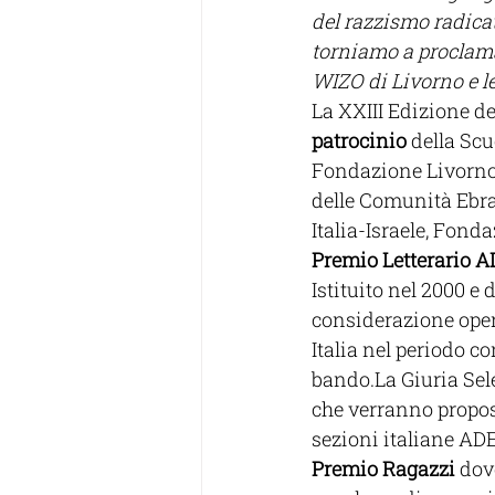
del razzismo radicat
torniamo a proclama
WIZO di Livorno e le
La XXIII Edizione de
patrocinio
 della Sc
Fondazione Livorno,
delle Comunità Ebrai
Italia-Israele, Fonda
Premio Letterario A
Istituito nel 2000 e 
considerazione opere
Italia nel periodo c
bando.La Giuria Se
che verranno propost
sezioni italiane ADE
Premio Ragazzi 
dove