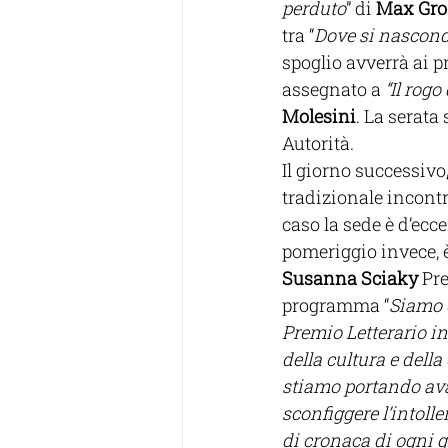
perduto
” di 
Max Gro
tra “
Dove si nasconde
spoglio avverrà ai p
assegnato a 
“Il rogo
Molesini
. La serata
Autorità.
Il giorno successivo
tradizionale incontro
caso la sede è d’ecce
pomeriggio invece, è 
Susanna Sciaky
 Pr
programma “
Siamo e
Premio Letterario in
della cultura e dell
stiamo portando ava
sconfiggere l’intoll
di cronaca di ogni 