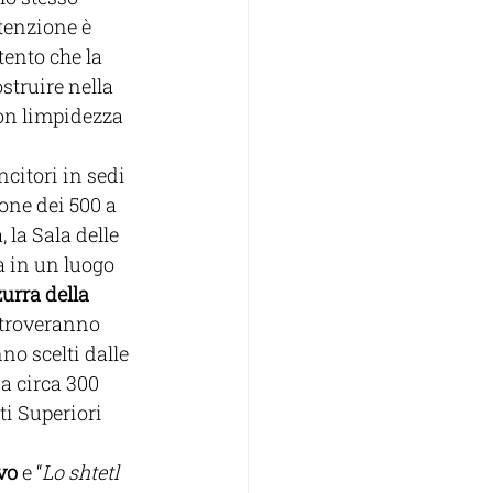
tenzione è 
tento che la 
struire nella 
con limpidezza 
citori in sedi 
one dei 500 a 
la Sala delle 
a in un luogo 
urra della 
i troveranno 
no scelti dalle 
a circa 300 
ti Superiori 
vo
 e “
Lo shtetl 