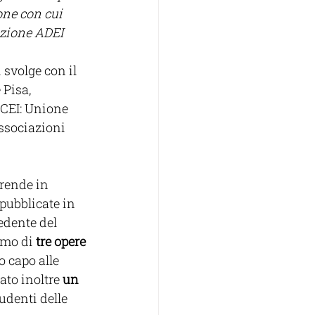
one con cui 
ezione ADEI 
svolge con il 
Pisa, 
CEI: Unione 
ssociazioni 
prende in 
pubblicate in 
edente del 
mo di 
tre opere 
 capo alle 
to inoltre 
un 
udenti delle 