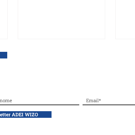
DONA con bonifico bancario a: ADEI WIZO ETS,
IBAN: IT50 Q010 0501 6060 00
NON 
Silenced No More: rompere
il silenzio sulle violenze del
7 ottobre
letter ADEI WIZO