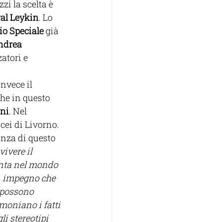
zi la scelta è 
al Leykin
. Lo 
o Speciale
 già 
ndrea 
atori e 
nvece il 
che in questo 
oni
. Nel 
icei di Livorno.
nza di questo 
ivere il 
enta nel mondo 
un impegno che 
 possono 
moniano i fatti 
i stereotipi 