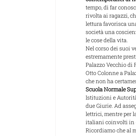
tempo, di far conosc
rivolta ai ragazzi, 
lettura favorisca un
società una coscienz
le cose della vita.
Nel corso dei suoi ve
estremamente prestig
Palazzo Vecchio di F
Otto Colonne a Palaz
che non ha certament
Scuola Normale Supe
Istituzioni e Autorit
due Giurie. Ad asseg
lettrici, mentre per 
italiani coinvolti i
Ricordiamo che al m