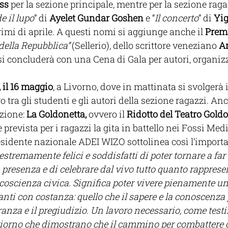
ss
 per la sezione principale, mentre per la sezione ragaz
 il lupo
” di 
Ayelet Gundar Goshen
 e “
Il concerto
” di 
Yig
rimi di aprile. A questi nomi si aggiunge anche il 
Premi
 della Repubblica”
 (Sellerio), dello scrittore veneziano 
A
 si concluderà con una Cena di Gala per autori, organizz
, il 16 maggio
, a Livorno, dove in mattinata si svolgerà i
 tra gli studenti e gli autori della sezione ragazzi. An
zione: 
La Goldonetta,
 ovvero il 
Ridotto del Teatro Gold
prevista per i ragazzi la gita in battello nei Fossi Med
esidente nazionale ADEI WIZO sottolinea così l’importa
stremamente felici e soddisfatti di poter tornare a far v
 presenza e di celebrare dal vivo tutto quanto rappres
a coscienza civica. Significa poter vivere pienamente 
nti con costanza: quello che il sapere e la conoscenza
eranza e il pregiudizio. Un lavoro necessario, come testi
giorno che dimostrano che il cammino per combattere gl