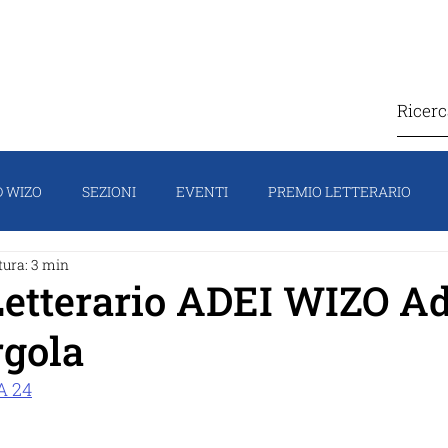
IZO
COSA FACCIAMO
CONTATTI
SOSTIEN
 WIZO
SEZIONI
EVENTI
PREMIO LETTERARIO
tura: 3 min
TI
CAMPAGNA
HOMEPAGE
IL PORTAVOCE
FO
etterario ADEI WIZO Ad
rgola
A 24