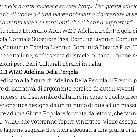
i nella nostra società è ancora lungo. Per questa edizi
rlo di fronte ad una platea dobbiamo ringraziare la s
 autorità locali e i tanti enti che ci hanno supportato
”.
l Premio Letterario ADEI WIZO Adelina Della Pergola si 
uola Normale Superiore Pisa, Comune Livorno, Comune 
 Comunità Ebraica Livorno, Comunità Ebraica Pisa, U
che Italiane, Ambasciata di Israele in Italia, Unione A
zioni per i Beni Culturali Ebraici in Italia.
DEI WIZO Adelina Della Pergola
dedicato alla figura di Adelina Della Pergola, il Premio 
 di narrativa, di argomento ebraico, di autori viventi, 
ompreso tra il settembre dell’anno in corso e quello prec
lezionatrice designa da un minimo di due ad un massi
e ad una Giuria Popolare formata da lettrici, che fanno
I-WIZO, che voteranno l’opera vincitrice. Viene assegna
 lagiuria segnala due titoli adeguati a una giuria di st