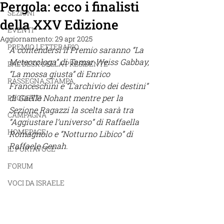
Pergola: ecco i finalisti
SEZIONI
della XXV Edizione
EVENTI
Aggiornamento:
29 apr 2025
PREMIO LETTERARIO
A contendersi il Premio saranno “La 
Meteorologa” di Tamar Weiss Gabbay, 
DAL DESK DELLA PRESIDENTE
“La mossa giusta” di Enrico 
RASSEGNA STAMPA
Franceschini e “L’archivio dei destini” 
di Gaëlle Nohant mentre per la 
PROGETTI
Sezione Ragazzi la scelta sarà tra 
CAMPAGNA
“Aggiustare l’universo” di Raffaella 
HOMEPAGE
Romagnolo
e “Notturno Libico” di 
Raffaele Genah.
IL PORTAVOCE
FORUM
VOCI DA ISRAELE