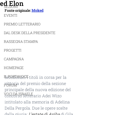
ed Elon
SEZIONI
Fonte originale: 
Moked
EVENTI
PREMIO LETTERARIO
DAL DESK DELLA PRESIDENTE
RASSEGNA STAMPA
PROGETTI
CAMPAGNA
HOMEPAGE
IL PORTAVOCE
Selezionati i titoli in corsa per la 
vittoria del premio della sezione 
FORUM
principale della nuova edizione del 
VOCI DA ISRAELE
concorso letterario Adei Wizo 
intitolato alla memoria di Adelina 
Della Pergola. Due le opere scelte 
dalla giuria: 
L’estate di Aviha
 di Gila 