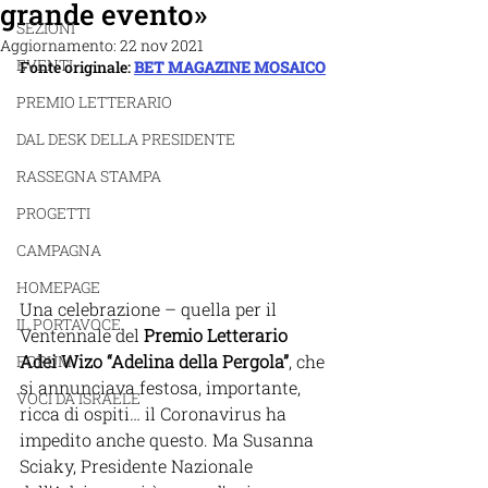
grande evento»
SEZIONI
Aggiornamento:
22 nov 2021
EVENTI
Fonte originale: 
BET MAGAZINE MOSAICO
PREMIO LETTERARIO
DAL DESK DELLA PRESIDENTE
RASSEGNA STAMPA
PROGETTI
CAMPAGNA
HOMEPAGE
Una celebrazione – quella per il 
IL PORTAVOCE
Ventennale del 
Premio Letterario 
Adei Wizo “Adelina della Pergola”
, che 
FORUM
si annunciava festosa, importante, 
VOCI DA ISRAELE
ricca di ospiti… il Coronavirus ha 
impedito anche questo. Ma Susanna 
Sciaky, Presidente Nazionale 