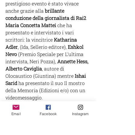
prestigioso evento è stato vivace 
anche grazie alla
 brillante 
conduzione della giornalista di Rai2 
Maria Concetta Mattei
 che ha 
presentato e intervistato i vari 
scrittori: la vincitrice 
Katharina 
Adler
, (Ida, Sellerio editore), 
Eshkol 
Nevo
 (Premio Speciale per L’ultima 
intervista, Neri Pozza), 
Annette Hess, 
Alberto Caviglia
, autore di 
Olocaustico (Giuntina) mentre 
Ishai 
Sarid
 ha presentato il suo Il mostro 
della Memoria (Edizioni e/o) con un 
videomessaggio.
di Ester Moscati
Email
Facebook
Instagram
PREMIO LETTERARIO
RASSEGNA STAMPA