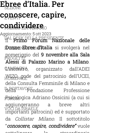
Ebree d’Italia. Per
SEZIONI
conoscere, capire,
EVENTI
condividere
PREMIO LETTERARIO
Aggiornamento:
5 ott 2023
DAL DESK DELLA PRESIDENTE
Il 
Primo Forum Nazionale delle 
Donne Ebree d’Italia
 si svolgerà nel 
RASSEGNA STAMPA
pomeriggio del
 9 novembre alla Sala 
PROGETTI
Alessi di Palazzo Marino a Milano
. 
CAMPAGNA
L’incontro, organizzato dall’ADEI 
WIZO, gode del patrocinio dell’UCEI, 
HOMEPAGE
della Consulta Femminile di Milano e 
IL PORTAVOCE
della Fondazione Professione 
Psicologica Adriano Ossicini (a cui si 
FORUM
aggiungeranno a breve altri 
VOCI DA ISRAELE
importanti patrocini) ed è supportato 
da 
Collistar Milano
. Il sottotitolo 
“
conoscere, capire, condividere” 
vuole 
sottolineare la straordinaria 