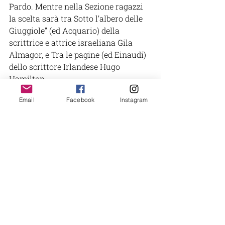
Pardo. Mentre nella Sezione ragazzi 
la scelta sarà tra Sotto l’albero delle 
Giuggiole” (ed Acquario) della 
scrittrice e attrice israeliana Gila 
Almagor, e Tra le pagine (ed Einaudi) 
dello scrittore Irlandese Hugo 
Hamilton.
Email
Facebook
Instagram
Le Giurie esprimeranno i loro voti 
alla fine di marzo, poi si procederà 
allo spoglio. A maggio si svolgerà la 
Cerimonia di Premiazione e 
l’incontro con le scuole.
PREMIO LETTERARIO
EVENTI