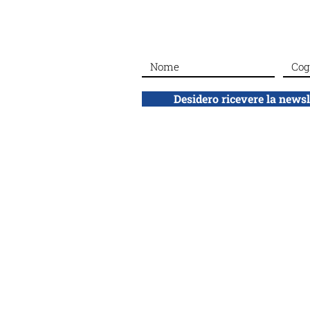
Buon compleanno a Rosa
Ginossar
Desidero ricevere la news
ADEI WIZO
ETS
Associazione Donne Ebree d'Italia
Ente del Terzo Settore, volontariato no 
Via California 12
20144 Milano