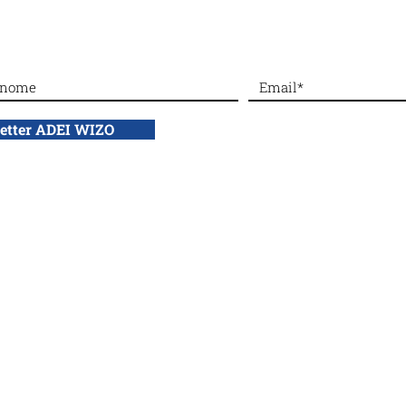
Da Ginevra al mondo si alza
#Dal
la voce sul silenzio
gior
Giar
letter ADEI WIZO
profit