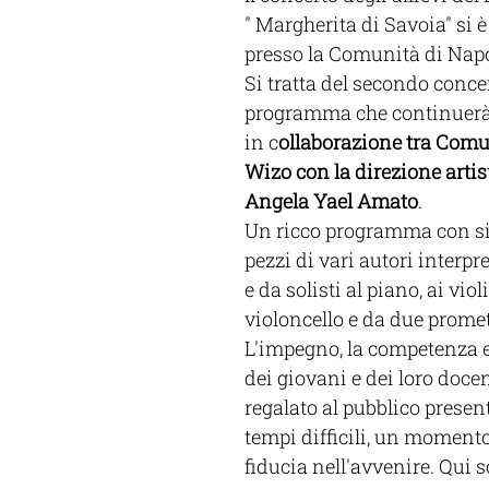
" Margherita di Savoia" si è
presso la Comunità di Napo
Si tratta del secondo conce
programma che continuerà
in c
ollaborazione tra Comu
Wizo con la direzione artist
Angela Yael Amato
.
Un ricco programma con sig
pezzi di vari autori interpr
e da solisti al piano, ai violi
violoncello e da due promet
L'impegno, la competenza e
dei giovani e dei loro doce
regalato al pubblico present
tempi difficili, un momento
fiducia nell'avvenire. Qui so