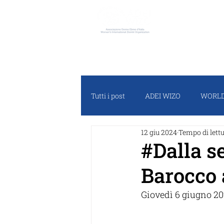
ADEI W
Tutti i post
ADEI WIZO
WORLD
12 giu 2024
Tempo di lettu
RASSEGNA STAMPA
PROGET
#Dalla s
Barocco 
Giovedì 6 giugno 20