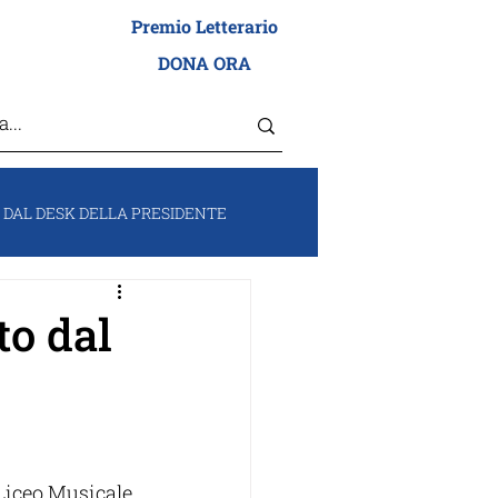
Premio Letterario
I ADEI WIZO
DONA ORA
DAL DESK DELLA PRESIDENTE
RUM
VOCI DA ISRAELE
to dal
 Liceo Musicale 