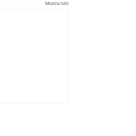
Mostra tutti
 Via California 12, Milano
00 0140 015