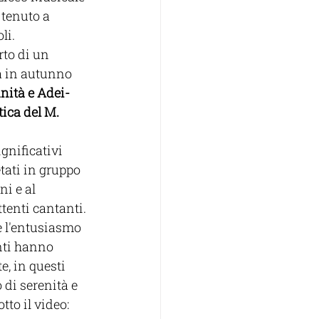
 tenuto a 
li.
rto di un 
 in autunno 
nità e Adei-
ica del M. 
nificativi 
etati in gruppo 
ni e al 
tenti cantanti.
 l'entusiasmo 
nti hanno 
e, in questi 
 di serenità e 
tto il video: