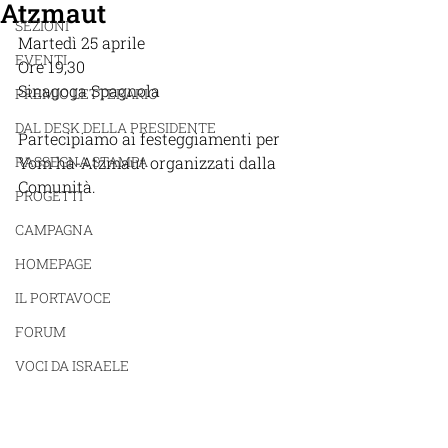
Atzmaut
SEZIONI
Martedì 25 aprile
EVENTI
Ore 19,30
Sinagoga Spagnola
PREMIO LETTERARIO
DAL DESK DELLA PRESIDENTE
Partecipiamo ai festeggiamenti per 
RASSEGNA STAMPA
Yom ha-Atzmaut organizzati dalla 
Comunità.
PROGETTI
CAMPAGNA
HOMEPAGE
IL PORTAVOCE
FORUM
VOCI DA ISRAELE