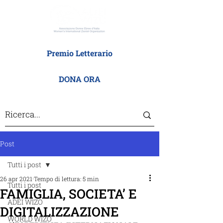
Premio Letterario
DONA ORA
Post
Tutti i post
26 apr 2021
Tempo di lettura: 5 min
Tutti i post
FAMIGLIA, SOCIETA’ E
ADEI WIZO
DIGITALIZZAZIONE
WORLD WIZO