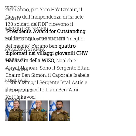
SEZIONI
Ogni anno, per Yom Ha'atzmaut, il 
Giorno dell'Indipendenza di Israele, 
EVENTI
120 soldati dell'IDF ricevono il 
PREMIO LETTERARIO
“
President's Award for Outstanding 
Soldiers
”. Quest’anno tra il “meglio 
DAL DESK DELLA PRESIDENTE
del meglio” c’erano ben 
quattro 
RASSEGNA STAMPA
diplomati nei villaggi giovanili CHW 
PROGETTI
Hadassim della WIZO
, Naaleh e 
Aliyat Hanoar. Sono il Sergente Eitan 
CAMPAGNA
Chaim Ben Simon, il Caporale Isabela 
HOMEPAGE
Lisboa Minc, il Sergente Istai Astis e 
il Sergente Scelto Liam Ben-Ami.
IL PORTAVOCE
Kol Hakavod!
FORUM
VOCI DA ISRAELE