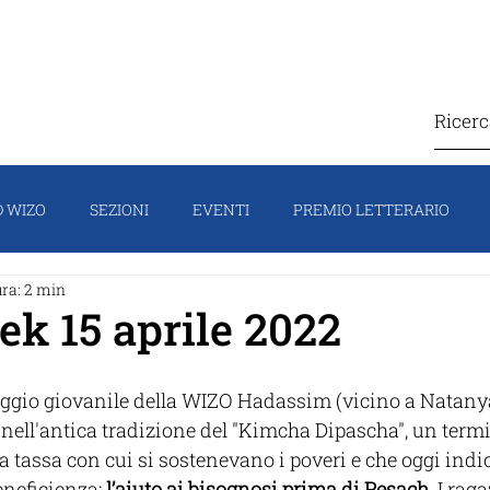
IZO
COSA FACCIAMO
CONTATTI
SOSTIEN
 WIZO
SEZIONI
EVENTI
PREMIO LETTERARIO
ura: 2 min
TI
CAMPAGNA
HOMEPAGE
IL PORTAVOCE
FO
k 15 aprile 2022
laggio giovanile della WIZO Hadassim (vicino a Natanya
nell'antica tradizione del "Kimcha Dipascha", un term
a tassa con cui si sostenevano i poveri e che oggi indi
eneficienza: 
l’aiuto ai bisognosi prima di Pesach
. I rag