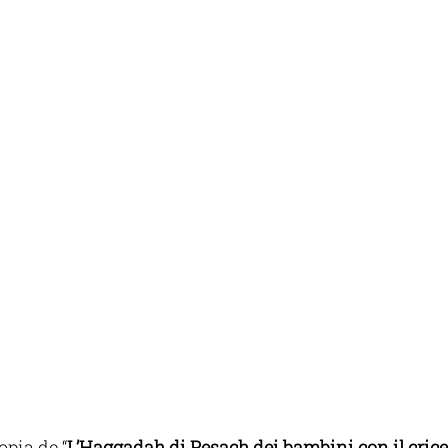
opia de “
L’
Haggadah di Pesach dei bambini con il cric