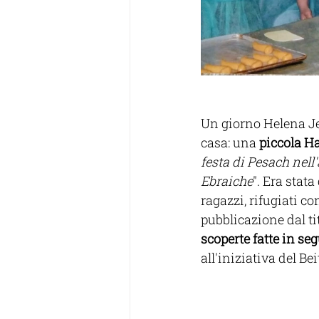
Un giorno Helena Jes
casa: una 
piccola Ha
festa di Pesach nel
Ebraiche
". Era stat
ragazzi, rifugiati co
pubblicazione dal ti
scoperte fatte in se
all'iniziativa del B