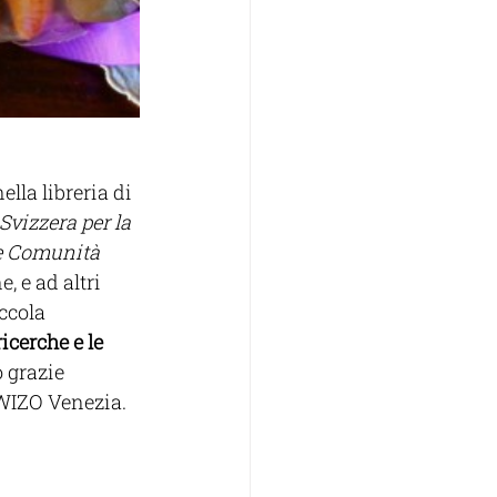
lla libreria di 
 Svizzera per la 
le Comunità 
, e ad altri 
ccola 
ricerche e le 
o grazie 
I WIZO Venezia.