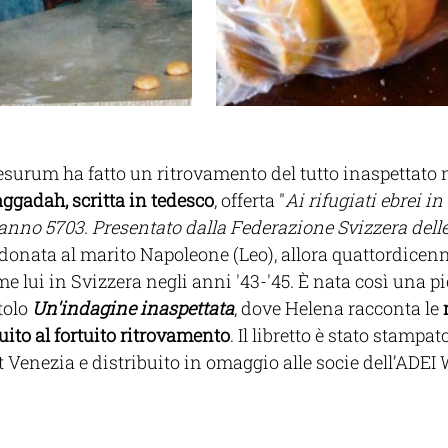
urum ha fatto un ritrovamento del tutto inaspettato ne
ggadah, scritta in tedesco
, offerta "
Ai rifugiati ebrei in
l'anno 5703. Presentato dalla Federazione Svizzera del
a donata al marito Napoleone (Leo), allora quattordicenne
me lui in Svizzera negli anni '43-'45. È nata così una pi
tolo 
Un'indagine inaspettata
, dove Helena racconta le 
guito al fortuito ritrovamento
. Il libretto è stato stampat
eit Venezia e distribuito in omaggio alle socie dell’ADE