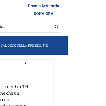
Premio Letterario
I ADEI WIZO
DONA ORA
DAL DESK DELLA PRESIDENTE
RUM
VOCI DA ISRAELE
, a nord di Tel 
ine che un 
ca un 
azzi preparano 