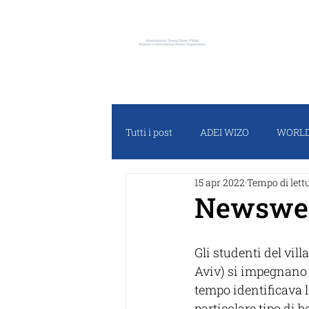
ADEI W
Tutti i post
ADEI WIZO
WORLD
15 apr 2022
Tempo di lett
RASSEGNA STAMPA
PROGET
Newswee
Gli studenti del vil
Aviv) si impegnano 
tempo identificava l
particolare tipo di b