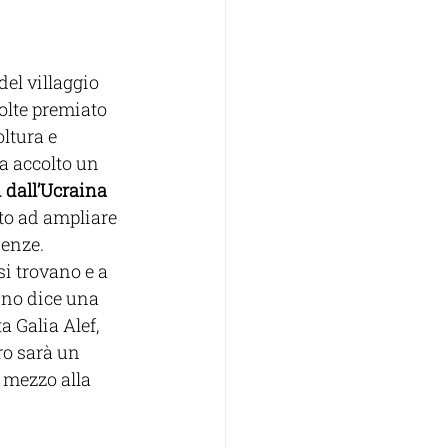
el villaggio 
olte premiato 
ltura e 
a accolto un
 dall’Ucraina
o ad ampliare 
ienze. 
i trovano e a 
uno dice una 
a Galia Alef, 
ro sarà un 
 mezzo alla 